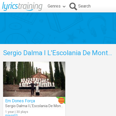
Genres
Search
Sergio Dalma I L'Escolania De Montserrat
Em Dones Força
Sergio Dalma I L'Escolania De Montserrat
1 year | 30 plays
mpuig03