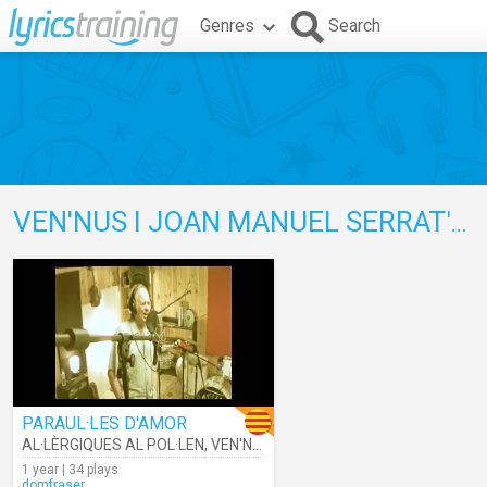
Genres
Search
VEN'NUS I JOAN MANUEL SERRAT
's Lyrics
PARAUL·LES D'AMOR
AL·LÈRGIQUES AL POL·LEN
,
VEN'NUS I JOAN MANUEL SERRAT
1 year | 34 plays
domfraser