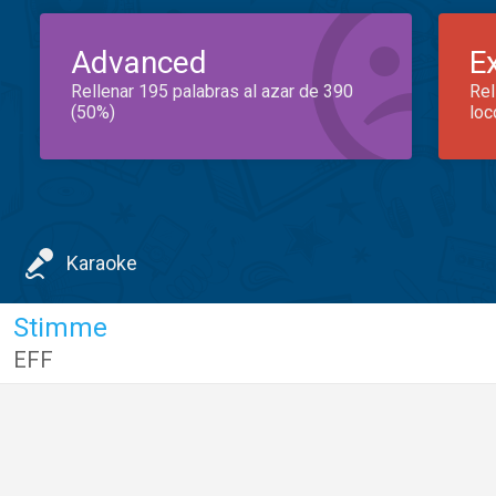
Advanced
E
Rellenar 195 palabras al azar de 390
Rel
(50%)
loc
Karaoke
Stimme
EFF