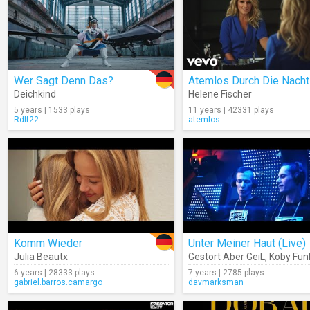
Wer Sagt Denn Das?
Atemlos Durch Die Nacht
Deichkind
Helene Fischer
5 years | 1533 plays
11 years | 42331 plays
Rdlf22
atemlos
Komm Wieder
Unter Meiner Haut (Live)
Julia Beautx
Gestört Aber GeiL
,
Koby Fun
6 years | 28333 plays
7 years | 2785 plays
gabriel.barros.camargo
davmarksman