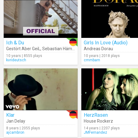
Ich & Du
Girls In Love (Audio)
Gestört Aber GeiL
,
Sebastian Hämer
Andreas Dorau
10 years | 8555 plays
10 years | 2018 plays
kvrideutsch
cmmbarn
Klar
HerzRasen
Jan Delay
House Rockerz
8 years | 2055 plays
14 years | 2207 plays
ajcambron
JMFernandez