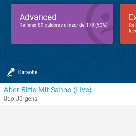
Advanced
E
Rellenar 89 palabras al azar de 178 (50%)
Rel
loc
Karaoke
Aber Bitte Mit Sahne (Live)
Udo Jürgens