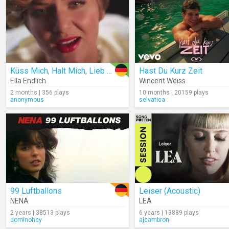
Küss Mich, Halt Mich, Lieb Mich
Hast Du Kurz Zeit
Ella Endlich
Wincent Weiss
2 months | 356 plays
10 months | 20159 plays
anonymous
selvatica
99 Luftballons
Leiser (Acoustic)
NENA
LEA
2 years | 38513 plays
6 years | 13889 plays
dominohey
ajcambron