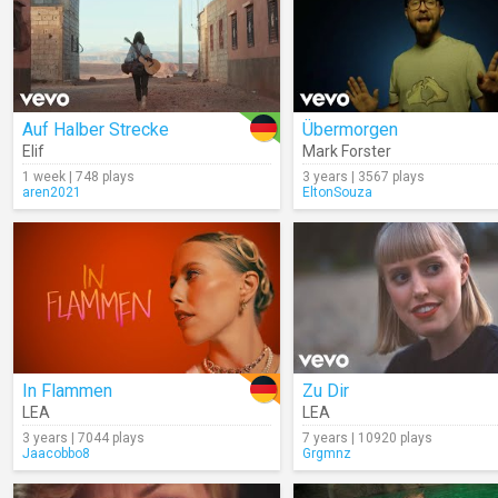
Auf Halber Strecke
Übermorgen
Elif
Mark Forster
1 week | 748 plays
3 years | 3567 plays
aren2021
EltonSouza
In Flammen
Zu Dir
LEA
LEA
3 years | 7044 plays
7 years | 10920 plays
Jaacobbo8
Grgmnz