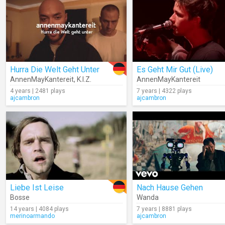
Hurra Die Welt Geht Unter
Es Geht Mir Gut (Live)
AnnenMayKantereit
,
K.I.Z.
AnnenMayKantereit
4 years | 2481 plays
7 years | 4322 plays
ajcambron
ajcambron
Liebe Ist Leise
Nach Hause Gehen
Bosse
Wanda
14 years | 4084 plays
7 years | 8881 plays
merinoarmando
ajcambron