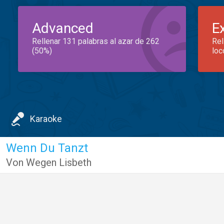
Advanced
E
Rellenar 131 palabras al azar de 262
Rel
(50%)
loc
Karaoke
Wenn Du Tanzt
Von Wegen Lisbeth