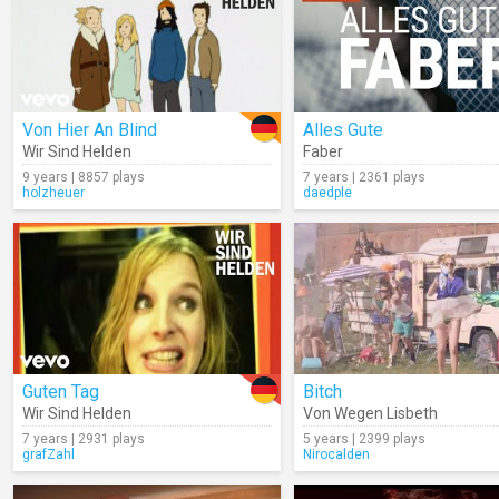
Von Hier An Blind
Alles Gute
Wir Sind Helden
Faber
9 years | 8857 plays
7 years | 2361 plays
holzheuer
daedple
Guten Tag
Bitch
Wir Sind Helden
Von Wegen Lisbeth
7 years | 2931 plays
5 years | 2399 plays
grafZahl
Nirocalden