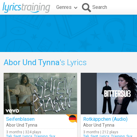
Genres
Search
Abor Und Tynna
's Lyrics
Seifenblasen
Rotkäppchen (Audio)
Abor Und Tynna
Abor Und Tynna
3 months | 324 plays
3 months | 212 plays
Tali_Sagt_Lyrics_Training_Sux
Tali_Sagt_Lyrics_Training_Sux