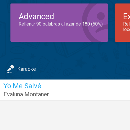
Advanced
E
Rellenar 90 palabras al azar de 180 (50%)
Rel
loc
Karaoke
Yo Me Salvé
Evaluna Montaner