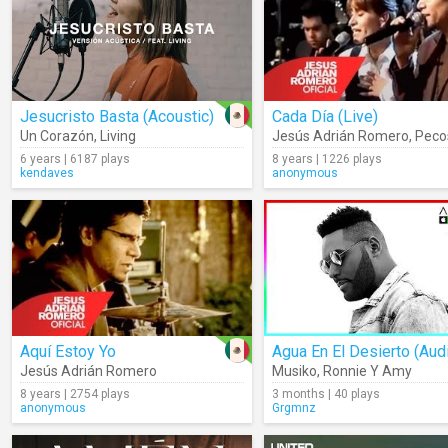
Jesucristo Basta (Acoustic)
Cada Día (Live)
Un Corazón
,
Living
Jesús Adrián Romero
,
Pecos
6 years | 6187 plays
8 years | 1226 plays
kendaves
anonymous
Aquí Estoy Yo
Agua En El Desierto (Aud
Jesús Adrián Romero
Musiko
,
Ronnie Y Amy
8 years | 2754 plays
3 months | 40 plays
anonymous
Grgmnz