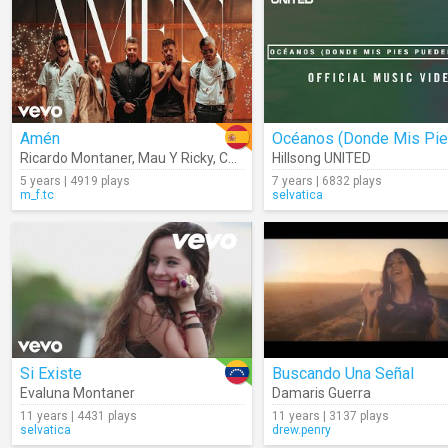
Amén
Ricardo Montaner
,
Mau Y Ricky
,
Camilo
,
Evaluna Montaner
Hillsong UNITED
5 years | 4919 plays
7 years | 6832 plays
m_f.tc
selvatica
Si Existe
Buscando Una Señal
Evaluna Montaner
Damaris Guerra
11 years | 4431 plays
11 years | 3137 plays
selvatica
drew.penry