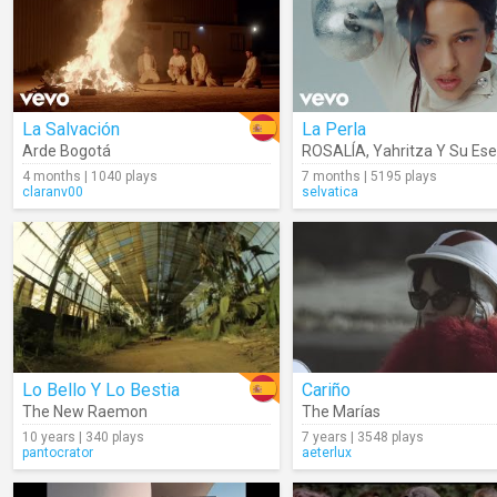
La Salvación
La Perla
Arde Bogotá
ROSALÍA
,
Yahritza Y Su Ese
4 months | 1040 plays
7 months | 5195 plays
claranv00
selvatica
Lo Bello Y Lo Bestia
Cariño
The New Raemon
The Marías
10 years | 340 plays
7 years | 3548 plays
pantocrator
aeterlux