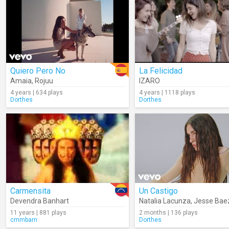
Quiero Pero No
La Felicidad
Amaia
,
Rojuu
IZARO
4 years | 634 plays
4 years | 1118 plays
Dorthes
Dorthes
Carmensita
Un Castigo
Devendra Banhart
Natalia Lacunza
,
Jesse Bae
11 years | 881 plays
2 months | 136 plays
cmmbarn
Dorthes