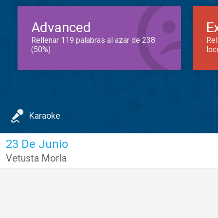
Advanced
E
Rellenar 119 palabras al azar de 238
Rel
(50%)
loc
Karaoke
23 De Junio
Vetusta Morla