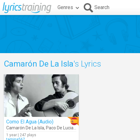
Genres
Search
Camarón De La Isla
's Lyrics
Como El Agua (Audio)
Camarón De La Isla
,
Paco De Lucia
,
Tomatito
,
Pepe De Lucia
1 year | 247 plays
tamina567