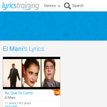
Genres
Search
El Mani
's Lyrics
Ay, Que Te Como
El Mani
11 years | 452 plays
SergioPM