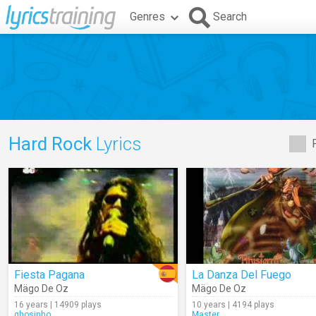
Genres
Search
Hard Rock
Lyrics
Fiesta Pagana
La Danza Del Fuego
Mägo De Oz
Mägo De Oz
16 years | 14909 plays
10 years | 4194 plays
ghosinho
Master