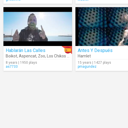
Hablarán Las Calles
Antes Y Después
Boikot
,
Aspencat
,
Zoo
,
Los Chikos Del Maíz
Hamlet
,
Pablo De La Raíz
8 years | 1950 plays
15 years | 1427 plays
as7733
pmagundez