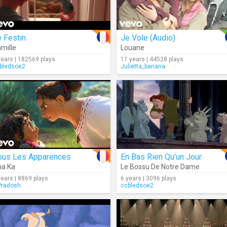
 Festin
Je Vole (Audio)
mille
Louane
years | 182569 plays
11 years | 44528 plays
bledsoe2
Julietta_banana
ous Les Apparences
En Bas Rien Qu'un Jour
a Ka
Le Bossu De Notre Dame
years | 8869 plays
6 years | 3096 plays
radosh
ccbledsoe2