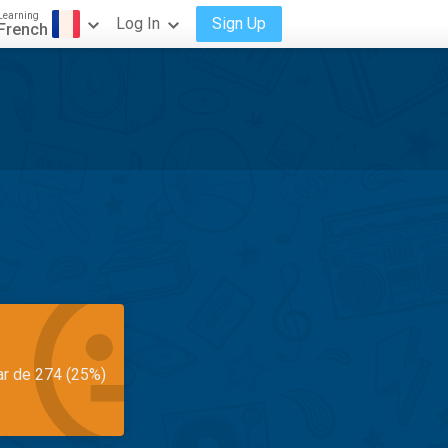
Learning
Log In
Sign Up
French
ar de 274 (25%)