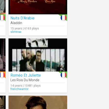
Nuits D'Arabie
Aladdin
15 years | 6163 plays
slimtrax
Roméo Et Juliette
Les Rois Du Monde
14 years | 10481 plays
frenchwarrior