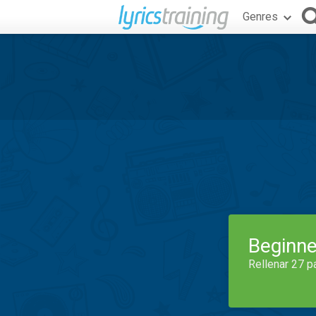
Genres
Beginne
Rellenar 27 p