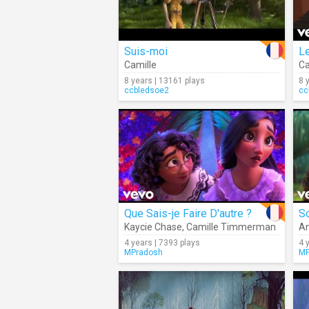
Suis-moi
Le
Camille
Ca
8 years | 13161 plays
8 
ccbledsoe2
cc
Que Sais-je Faire D'autre ?
S
Kaycie Chase
,
Camille Timmerman
An
4 years | 7393 plays
4 
MPradosh
MP