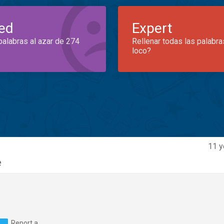
ed
Expert
palabras al azar de 274
Rellenar todas las palabra
loco?
11 y
e
Report a