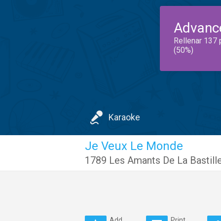
Advanc
Rellenar 137 
(50%)
Karaoke
Je Veux Le Monde
1789 Les Amants De La Bastill
Add
Print