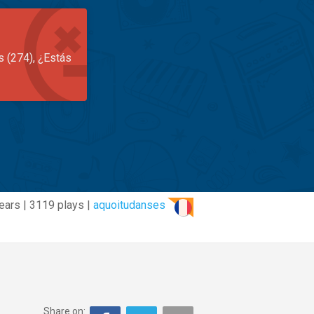
s (274), ¿Estás
ears | 3119 plays |
aquoitudanses
Share on: