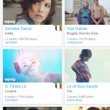
Dernière Danse
Tout Oublier
Indila
Angèle
,
Roméo Elvis
12 years | 300780 plays
7 years | 29159 plays
vari4444
ccbledsoe2
Si T’étais Là
Là Je Suis Saoule
Louane
Clio
8 years | 17969 plays
2 years | 6485 plays
cmmbarn
dominohey