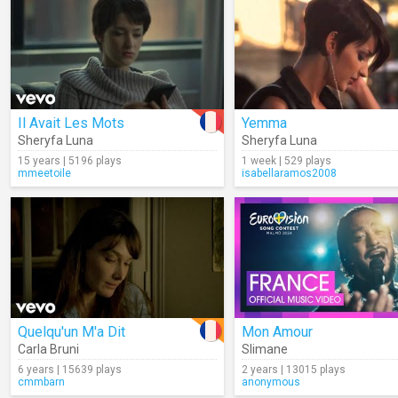
Il Avait Les Mots
Yemma
Sheryfa Luna
Sheryfa Luna
15 years | 5196 plays
1 week | 529 plays
mmeetoile
isabellaramos2008
Quelqu'un M'a Dit
Mon Amour
Carla Bruni
Slimane
6 years | 15639 plays
2 years | 13015 plays
cmmbarn
anonymous