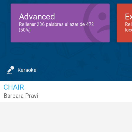
Advanced
E
Rellenar 236 palabras al azar de 472
Rel
(50%)
loc
Karaoke
CHAIR
Barbara Pravi