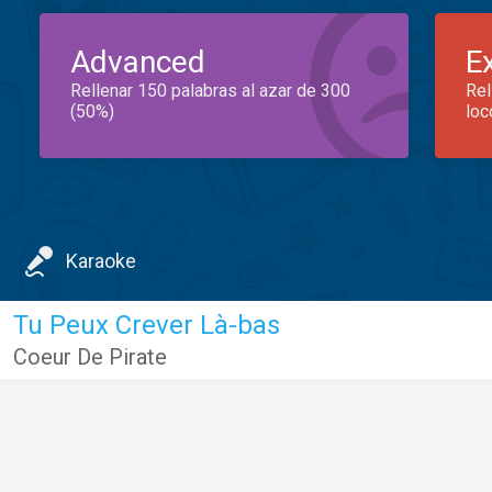
Advanced
E
Rellenar 150 palabras al azar de 300
Rel
(50%)
loc
Karaoke
Tu Peux Crever Là-bas
Coeur De Pirate