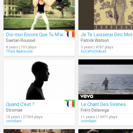
Dis-moi Encore Que Tu M'aimes
Gaetan Roussel
Patrick Watson
8 years | 703 plays
3 years | 4787 plays
Thais.Aparecida
XxCaPuChAsxX
Quand C'est ?
Le Chant Des Sirènes
Stromae
Fréro Delavega
10 years | 27369 plays
11 years | 13971 plays
cmmbarn
cmmbarn