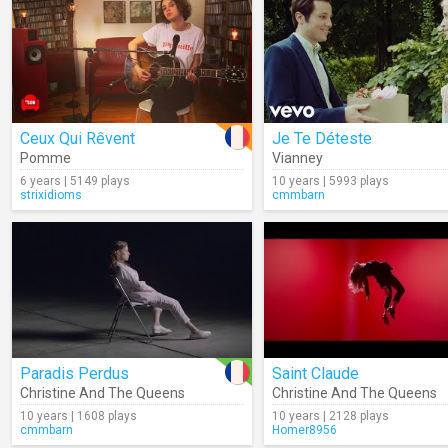
Ceux Qui Rêvent
Je Te Déteste
Pomme
Vianney
6 years | 5149 plays
10 years | 5993 plays
strixidioms
cmmbarn
Paradis Perdus
Saint Claude
Christine And The Queens
Christine And The Queens
10 years | 1608 plays
10 years | 2128 plays
cmmbarn
Homer8956