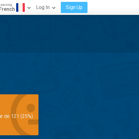
Learning
Log In
Sign Up
French
ar de 121 (25%)