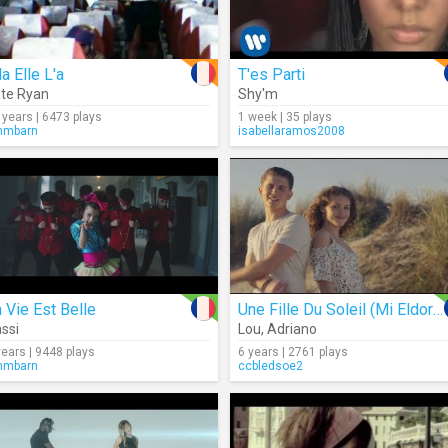
la Elle L'a
T'es Parti
te Ryan
Shy'm
 years | 6473 plays
1 week | 35 plays
mmbarn
isabellaramos2008
 Vie Est Belle
Une Fille Du Soleil (Mi Eldorado)
ssi
Lou
,
Adriano
years | 9448 plays
6 years | 2761 plays
mmbarn
ccbledsoe2