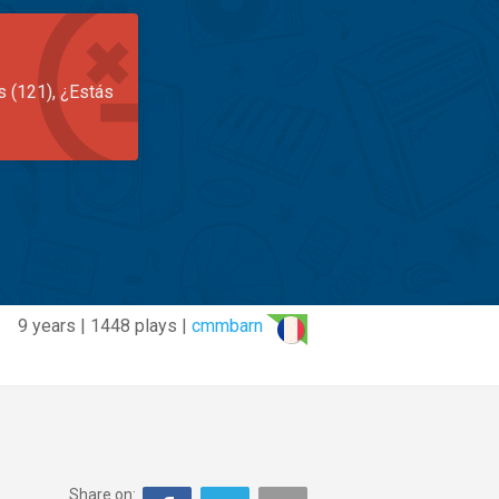
s (121), ¿Estás
9 years | 1448 plays |
cmmbarn
Share on: