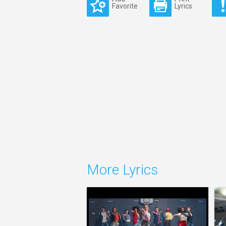
Favorite
Lyrics
More Lyrics