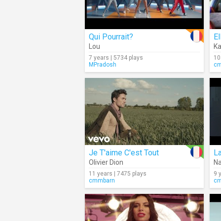
Qui Pourrait?
El
Lou
Ka
7 years | 5734 plays
10
MPradosh
c
Je T'aime C'est Tout
La
Olivier Dion
Na
11 years | 7475 plays
9 
cmmbarn
c