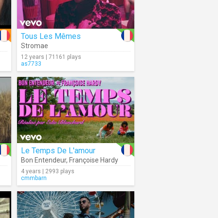
Tous Les Mêmes
Stromae
12 years | 71161 plays
as7733
Le Temps De L'amour
Bon Entendeur
,
Françoise Hardy
4 years | 2993 plays
cmmbarn