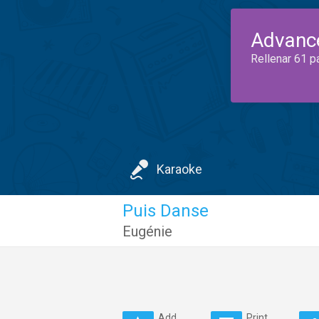
Advanc
Rellenar 61 p
Karaoke
Puis Danse
Eugénie
Add
Print