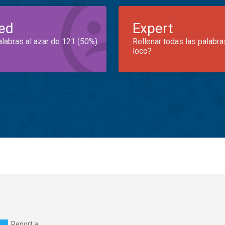
ed
Expert
alabras al azar de 121 (50%)
Rellenar todas las palabra
loco?
Report a