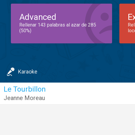
Advanced
E
Rellenar 143 palabras al azar de 285
Rel
(50%)
loc
Karaoke
Le Tourbillon
Jeanne Moreau