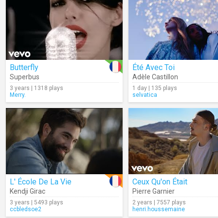
Butterfly
Été Avec Toi
Superbus
Adèle Castillon
3 years | 1318 plays
1 day | 135 plays
Merry.
selvatica
L' École De La Vie
Ceux Qu'on Était
Kendji Girac
Pierre Garnier
3 years | 5493 plays
2 years | 7557 plays
ccbledsoe2
henri.houssemaine