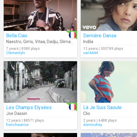
Bella Ciao
Dernière Danse
Naestro
,
Gims
,
Vitaa
,
Dadju
,
Slimane
Indila
7 years | 8380 plays
12 years | 300789 plays
Clementylv
vari4444
Les Champs Elysées
Là Je Suis Saoule
Joe Dassin
Clio
12 years | 88571 plays
2 years | 6488 plays
frenchwarrior
dominohey