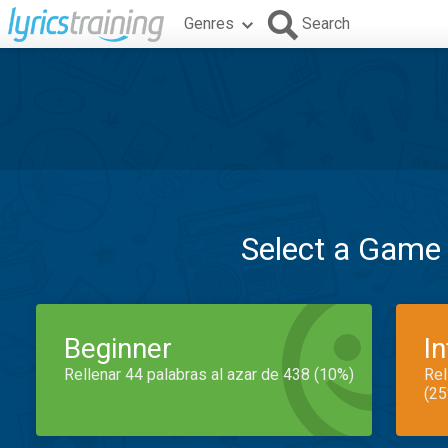
Genres
Search
Select a Game
Beginner
I
Rellenar 44 palabras al azar de 438 (10%)
Rel
(25