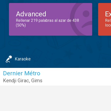
Advanced
E
Rellenar 219 palabras al azar de 438
Rel
(50%)
loc
Karaoke
Dernier Métro
Kendji Girac
,
Gims