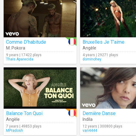
Comme D'habitude
Bruxelles Je T'aime
M. Pokora
Angèle
9 years | 17422 plays
4 years | 29271 plays
Thais.Aparecida
dominohey
Balance Ton Quoi
Dernière Danse
Angèle
Indila
7 years | 49853 plays
12 years | 300800 plays
MPradosh
vari4444