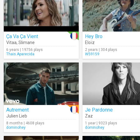
Ça Va Ça Vient
Hey Bro
Vitaa
,
Slimane
Eloïz
6 years | 19756 plays
2 years | 304 plays
Thais.Aparecida
W59159
Autrement
Je Pardonne
Julien Lieb
Zaz
8 months | 4608 plays
1 year | 9323 plays
dominohey
dominohey