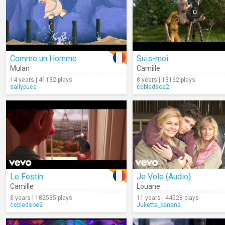
Comme un Homme
Suis-moi
Mulan
Camille
14 years | 41132 plays
8 years | 13162 plays
sallypuce
ccbledsoe2
Le Festin
Je Vole (Audio)
Camille
Louane
8 years | 182585 plays
11 years | 44528 plays
ccbledsoe2
Julietta_banana