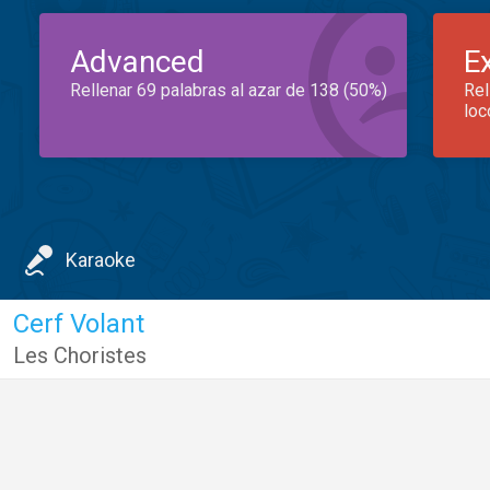
Advanced
E
Rellenar 69 palabras al azar de 138 (50%)
Rel
loc
Karaoke
Cerf Volant
Les Choristes