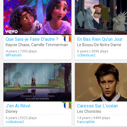
Que Sais-je Faire D'autre ?
En Bas Rien Qu'un Jour
Kaycie Chase
,
Camille Timmerman
Le Bossu De Notre Dame
4 years | 7393 plays
6 years | 3096 plays
MPradosh
ccbledsoe2
J'en Ai Rêvé
Caresse Sur L'océan
Disney
Les Choristes
6 years | 5322 plays
14 years | 9499 plays
ccbledsoe2
francophile