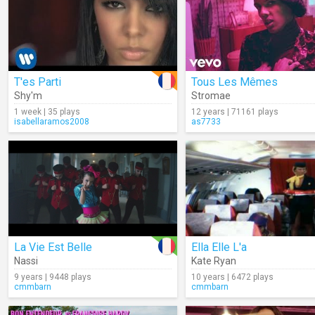
T'es Parti
Tous Les Mêmes
Shy'm
Stromae
1 week | 35 plays
12 years | 71161 plays
isabellaramos2008
as7733
La Vie Est Belle
Ella Elle L'a
Nassi
Kate Ryan
9 years | 9448 plays
10 years | 6472 plays
cmmbarn
cmmbarn