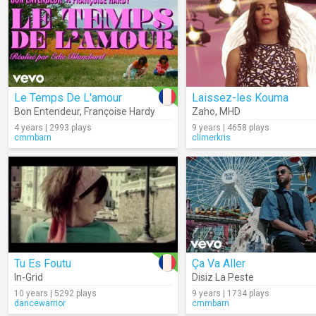
Le Temps De L'amour
Laissez-les Kouma
Bon Entendeur
,
Françoise Hardy
Zaho
,
MHD
4 years | 2993 plays
9 years | 4658 plays
cmmbarn
climerkris
Tu Es Foutu
Ça Va Aller
In-Grid
Disiz La Peste
10 years | 5292 plays
9 years | 1734 plays
dancewarrior
cmmbarn