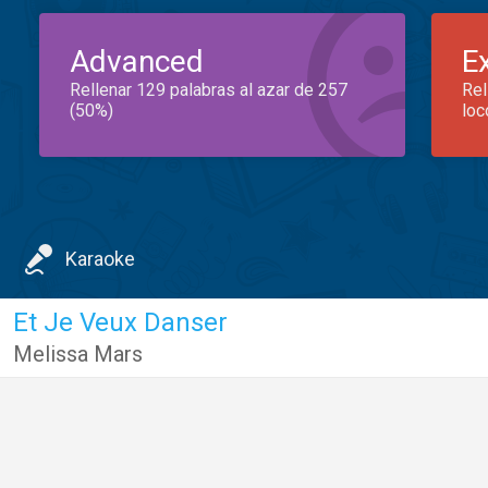
Advanced
E
Rellenar 129 palabras al azar de 257
Rel
(50%)
loc
Karaoke
Et Je Veux Danser
Melissa Mars