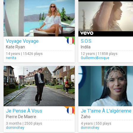
Voyage Voyage
S.O.S
Kate Ryan
Indila
14 years | 15426 plays
12 years | 11858 plays
nenita
GuillermoBosque
Je Pense À Vous
Je T'aime À L'algérienne
Pierre De Maere
Zaho
3 months | 2500 plays
4 years | 550 plays
dominohey
dominohey