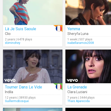
Là Je Suis Saoule
Yemma
Clio
Sheryfa Luna
2 years | 6478 plays
1 week | 507 plays
dominohey
isabellaramos2008
Tourner Dans Le Vide
La Grenade
Indila
Clara Luciani
12 years | 38930 plays
7 years | 3444 plays
GuillermoBosque
Thais.Aparecida