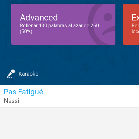
Advanced
E
Rellenar 130 palabras al azar de 260
Rel
(50%)
loc
Karaoke
Pas Fatigué
Nassi