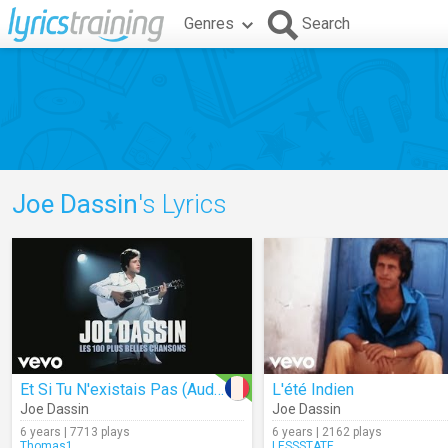
Genres
Search
Joe Dassin
's Lyrics
Et Si Tu N'existais Pas (Audio)
L'été Indien
Joe Dassin
Joe Dassin
6 years | 7713 plays
6 years | 2162 plays
Thomas1
LESSSTATE