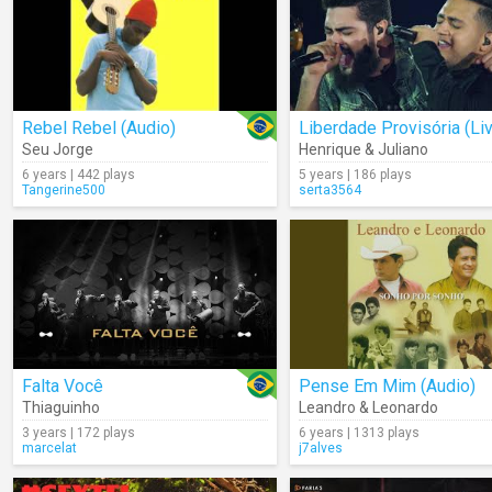
Rebel Rebel (Audio)
Liberdade Provisória (Li
Seu Jorge
Henrique & Juliano
6 years | 442 plays
5 years | 186 plays
Tangerine500
serta3564
Falta Você
Pense Em Mim (Audio)
Thiaguinho
Leandro & Leonardo
3 years | 172 plays
6 years | 1313 plays
marcelat
j7alves