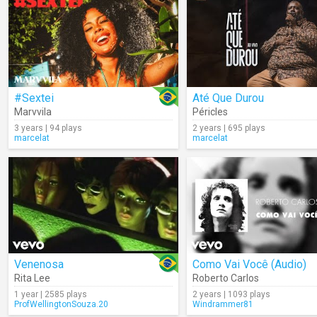
#Sextei
Até Que Durou
Marvvila
Péricles
3 years | 94 plays
2 years | 695 plays
marcelat
marcelat
Venenosa
Como Vai Você (Audio)
Rita Lee
Roberto Carlos
1 year | 2585 plays
2 years | 1093 plays
ProfWellingtonSouza.20
Windrammer81