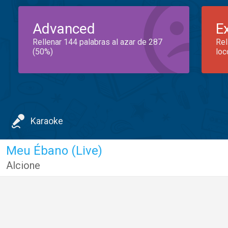
Advanced
E
Rellenar 144 palabras al azar de 287
Rel
(50%)
loc
Karaoke
Meu Ébano (Live)
Alcione