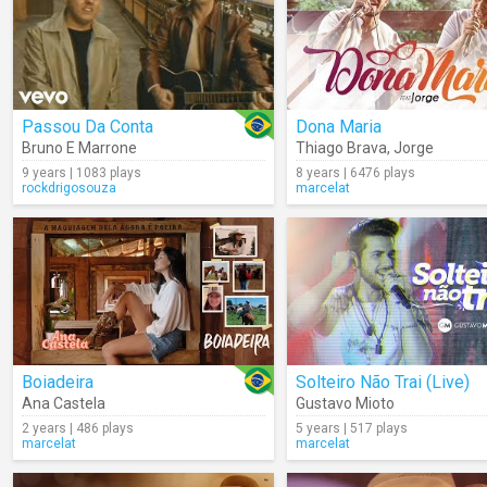
Passou Da Conta
Dona Maria
Bruno E Marrone
Thiago Brava
,
Jorge
9 years | 1083 plays
8 years | 6476 plays
rockdrigosouza
marcelat
Boiadeira
Solteiro Não Trai (Live)
Ana Castela
Gustavo Mioto
2 years | 486 plays
5 years | 517 plays
marcelat
marcelat