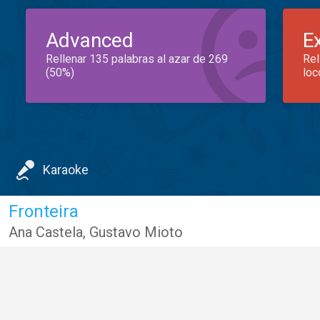
Advanced
E
Rellenar 135 palabras al azar de 269
Rel
(50%)
loc
Karaoke
Fronteira
Ana Castela
,
Gustavo Mioto