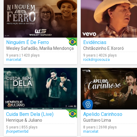
Ninguém É De Ferro
Evidências
Wesley Safadão
,
Marília Mendonça
Chitãozinho E Xororó
9 years | 1420 plays
9 years | 4026 plays
marcelat
rockdrigosouza
Cuida Bem Dela (Live)
Apelido Carinhoso
Henrique & Juliano
Gusttavo Lima
5 years | 855 plays
8 years | 2698 plays
jhonpetterrbd
marcelat