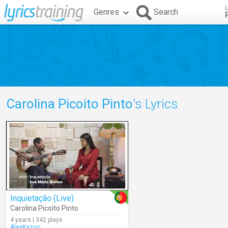
L
Genres
Search
Carolina Picoito Pinto
's Lyrics
Inquietação (Live)
Carolina Picoito Pinto
4 years | 342 plays
AlexKazuo