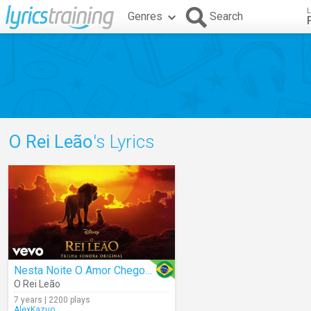
L
Genres
Search
O Rei Leão
's Lyrics
Nesta Noite O Amor Chegou (Audio)
O Rei Leão
7 years | 2200 plays
AlexKazuo