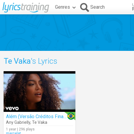
L
Genres
Search
Te Vaka
's Lyrics
Além (Versão Créditos Finais)
Any Gabrielly
,
Te Vaka
1 year | 296 plays
marcelat