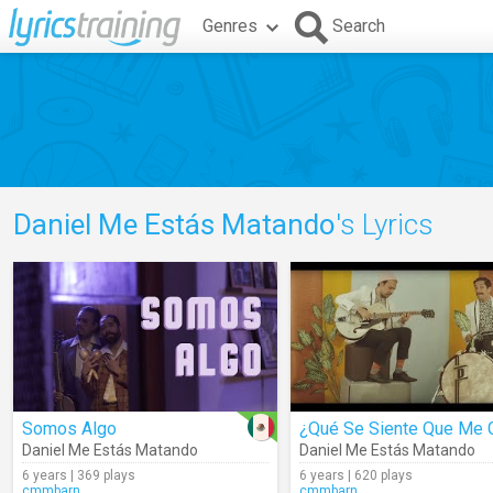
Genres
Search
Daniel Me Estás Matando
's Lyrics
Somos Algo
Daniel Me Estás Matando
Daniel Me Estás Matando
6 years | 369 plays
6 years | 620 plays
cmmbarn
cmmbarn