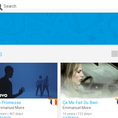
Search
s
a Promesse
Ça Me Fait Du Bien
mmanuel Moire
Emmanuel Moire
years | 467 plays
10 years | 722 plays
radosh
juanfrance