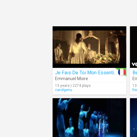
Je Fais De Toi Mon Essentiel
B
Emmanuel Moire
E
13 years | 2274 plays
13
carolgenu
fr