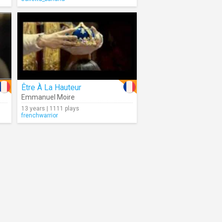
Être À La Hauteur
Emmanuel Moire
13 years | 1111 plays
frenchwarrior