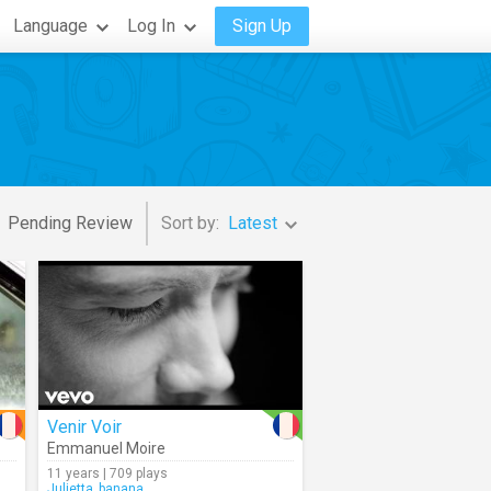
Language
Log In
Sign Up
Pending Review
Sort by:
Latest
Venir Voir
Emmanuel Moire
11 years | 709 plays
Julietta_banana