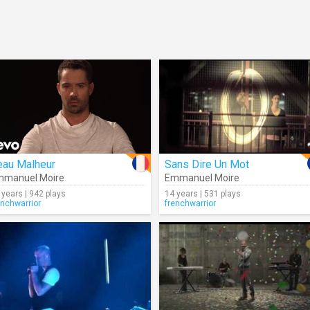
eau Malheur
Sans Dire Un Mot
mmanuel Moire
Emmanuel Moire
 years | 942 plays
14 years | 531 plays
enchwarrior
frenchwarrior