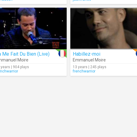
 Me Fait Du Bien (Live)
Habillez-moi
mmanuel Moire
Emmanuel Moire
 years | 904 plays
13 years | 245 plays
enchwarrior
frenchwarrior