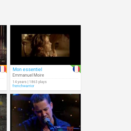
Mon essentiel
Emmanuel Moire
14 years | 1863 plays
frenchwarrior