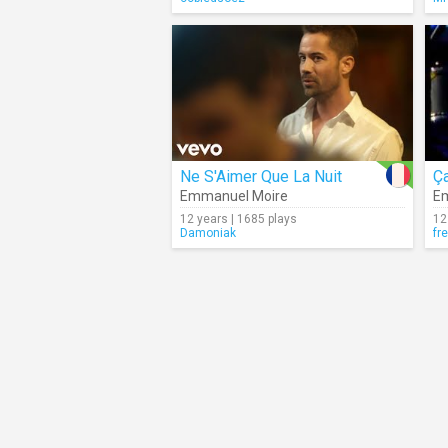
Ne S'Aimer Que La Nuit
Ça
Emmanuel Moire
E
12 years | 1685 plays
12
Damoniak
fr