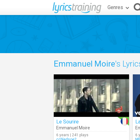
Genres
Emmanuel Moire
's Lyric
Le Sourire
L
Emmanuel Moire
E
6 years | 241 plays
6 
ccbledsoe2
MP