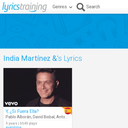
Genres
Search
India Martínez &
's Lyrics
Y, ¿Si Fuera Ella?
Pablo Alborán
,
David Bisbal
,
Antonio Carmona
,
Manuel Carrasco
,
An
9 years | 6549 plays
everytime