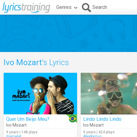
Genres
Search
Ivo Mozart
's Lyrics
Quer Um Beijo Meu?
Lindo Lindo Lindo
Ivo Mozart
Ivo Mozart
9 years | 148 plays
9 years | 424 plays
marcelat
AlexKazuo