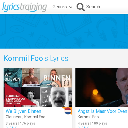
Genres
Search
Kommil Foo
's Lyrics
We Blijven Binnen
Clouseau
,
Kommil Foo
Kommil Foo
3 years | 176 plays
4 years | 109 plays
hilde_v
hilde_v