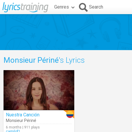
Genres
Search
Monsieur Périné
's Lyrics
Nuestra Canción
Monsieur Périné
6 months | 911 plays
camilof1