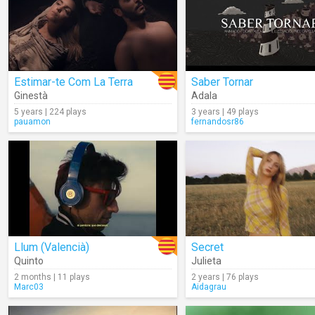
Estimar-te Com La Terra
Saber Tornar
Ginestà
Adala
5 years | 224 plays
3 years | 49 plays
pauamon
fernandosr86
Llum (Valencià)
Secret
Quinto
Julieta
2 months | 11 plays
2 years | 76 plays
Marc03
Aidagrau