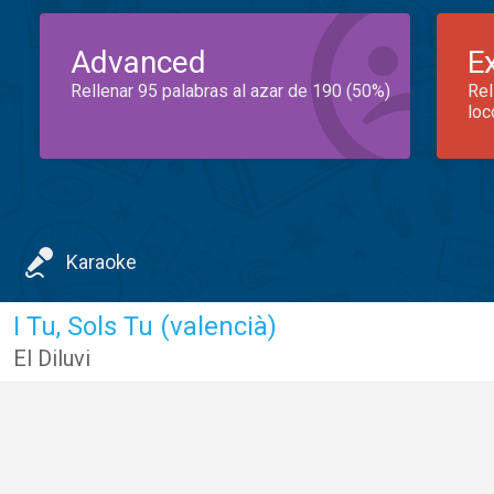
Advanced
E
Rellenar 95 palabras al azar de 190 (50%)
Rel
loc
Karaoke
I Tu, Sols Tu (valencià)
El Diluvi