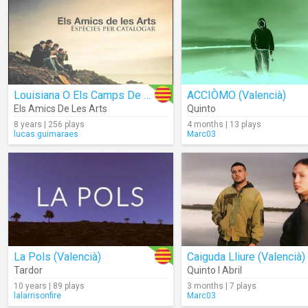
Louisiana O Els Camps De Cotó
ACCIÒMO (Valencià)
Els Amics De Les Arts
Quinto
8 years | 256 plays
4 months | 13 plays
lucas.guimaraes
Marc03
La Pols (Valencià)
Caiguda Lliure (Valencià)
Tardor
Quinto I Abril
10 years | 89 plays
3 months | 7 plays
lalarrisonfire
Marc03