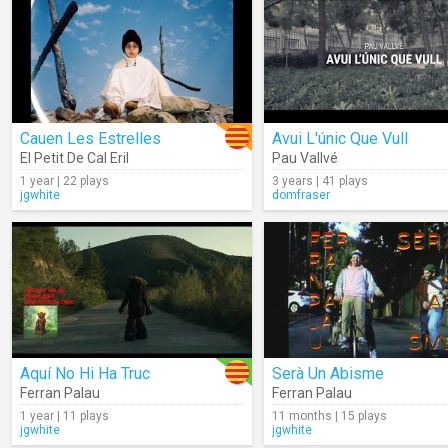
Cauen Les Estrelles
Avui L'únic Que Vull
El Petit De Cal Eril
Pau Vallvé
1 year | 22 plays
3 years | 41 plays
jgwhite
domfraser
Aquí No Hi Ha Truc
Serà Un Abisme
Ferran Palau
Ferran Palau
1 year | 11 plays
11 months | 15 plays
jgwhite
jgwhite