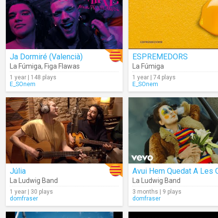
Ja Dormiré (Valencià)
ESPREMEDORS
La Fúmiga
,
Figa Flawas
La Fúmiga
1 year | 148 plays
1 year | 74 plays
E_SOnem
E_SOnem
Júlia
La Ludwig Band
La Ludwig Band
1 year | 30 plays
3 months | 9 plays
domfraser
domfraser