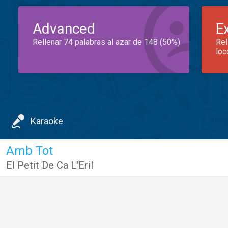
Advanced
E
Rellenar 74 palabras al azar de 148 (50%)
Rel
loc
Karaoke
Amb Tot
El Petit De Ca L'Eril