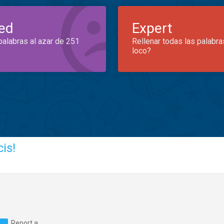
ed
Expert
palabras al azar de 251
Rellenar todas las palabra
loco?
is!
Report a