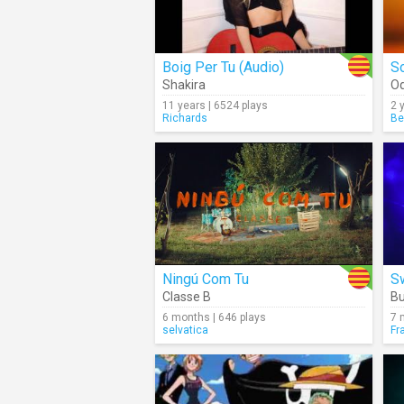
Boig Per Tu (Audio)
So
Shakira
Oq
11 years | 6524 plays
2 
Richards
Be
Ningú Com Tu
S
Classe B
B
6 months | 646 plays
7 
selvatica
Fr