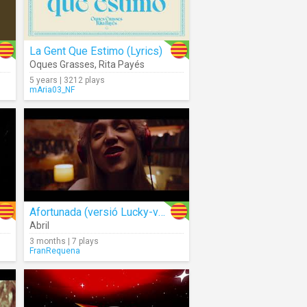
La Gent Que Estimo (Lyrics)
Oques Grasses
,
Rita Payés
5 years | 3212 plays
mAria03_NF
Afortunada (versió Lucky-valencià)
Abril
3 months | 7 plays
FranRequena