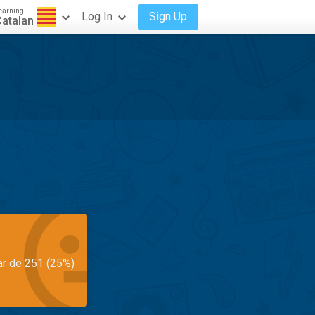
earning
Log In
Sign Up
atalan
ar de 251 (25%)