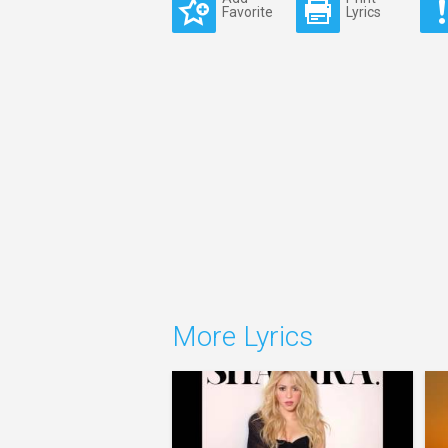
Favorite
Lyrics
More Lyrics