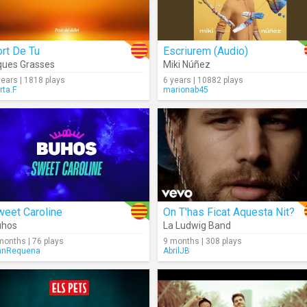
rt De Tu
Escriurem (Audio)
ues Grasses
Miki Núñez
years | 1818 plays
6 years | 10882 plays
rta.F
marionab45
weet Caroline
On T'has Ficat Aquesta Nit?
uhos
La Ludwig Band
months | 76 plays
9 months | 308 plays
anRequena
AbrilJB