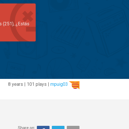
s (251), ¿Estás
8 years | 101 plays |
mpuig03
Share on: