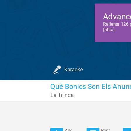
Advanc
Rellenar 126 
(50%)
Karaoke
Què Bonics Son Els Anunc
La Trinca
Add
Print