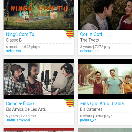
Ningú Com Tu
Coti X Coti
Classe B
The Tyets
6 months | 648 plays
3 years | 7272 plays
selvatica
acbourman
Ciència-ficció
Fins Que Arribi L'alba
Els Amics De Les Arts
Els Catarres
5 years | 129 plays
8 years | 3203 plays
JuditCarrascal
juditita_xd