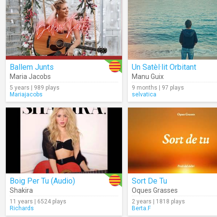
Ballem Junts
Un Satèl·lit Orbitant
Maria Jacobs
Manu Guix
5 years | 989 plays
9 months | 97 plays
Mariajacobs
selvatica
Boig Per Tu (Audio)
Sort De Tu
Shakira
Oques Grasses
11 years | 6524 plays
2 years | 1818 plays
Richards
Berta.F