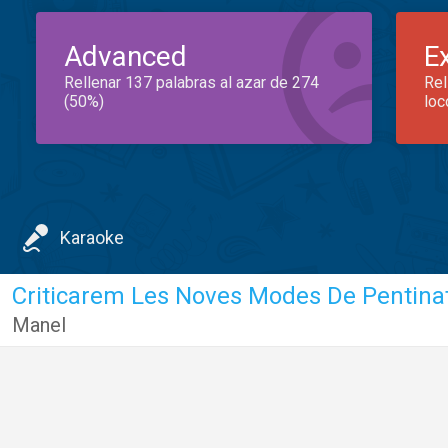
Advanced
E
Rellenar 137 palabras al azar de 274
Rel
(50%)
loc
Karaoke
Criticarem Les Noves Modes De Pentina
Manel