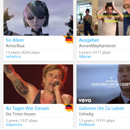
So Allein
Ausgehen
Anna Blue
AnnenMayKantereit
13 years | 8206 plays
5 years | 9771 plays
selvatica
libbyrae
An Tagen Wie Diesen
Geboren Um Zu Leben
Die Toten Hosen
Unheilig
2 years | 1527 plays
13 years | 19791 plays
Gilgemms
PhillBlack