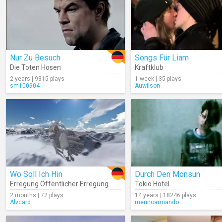
Nur Zu Besuch
Songs Für Liam
Die Toten Hosen
Kraftklub
2 years | 9315 plays
1 week | 35 plays
sm100904
Auwilson
Wo Soll Ich Hin
Durch Den Monsun
Erregung Öffentlicher Erregung
Tokio Hotel
2 months | 72 plays
14 years | 18246 plays
Alvcard
merinoarmando