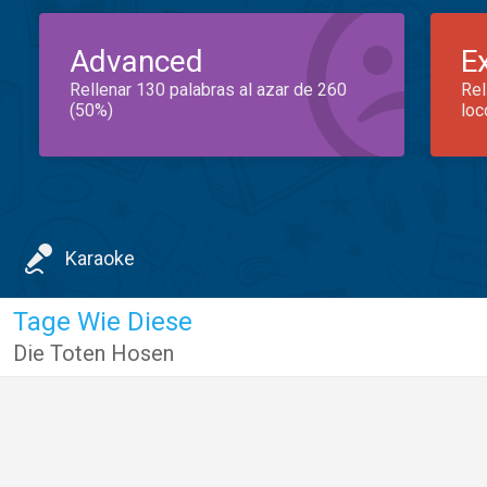
Advanced
E
Rellenar 130 palabras al azar de 260
Rel
(50%)
loc
Karaoke
Tage Wie Diese
Die Toten Hosen