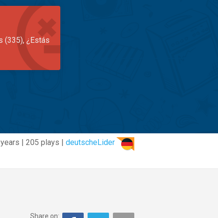
s (335), ¿Estás
 years | 205 plays |
deutscheLider
Share on: