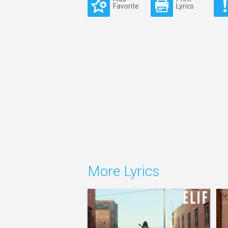
Favorite
Lyrics
More Lyrics