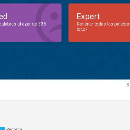
ed
Expert
palabras al azar de 335
Rellenar todas las palabra
loco?
3
Report a