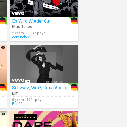
Es Wird Wieder Gut
Max Raabe
2 years | 11647 plays
dominohey
Schwarz, Weiß, Grau (Audio)
Elif
6 years | 6041 plays
Rdlf22