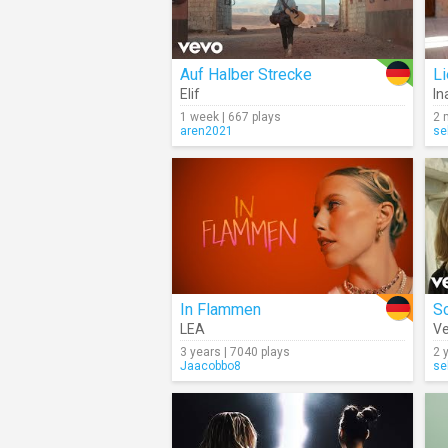
Auf Halber Strecke
L
Elif
In
1 week | 667 plays
2 
aren2021
se
In Flammen
S
LEA
Ve
3 years | 7040 plays
2 
Jaacobbo8
se