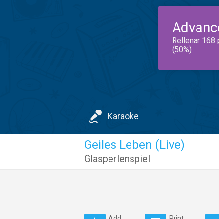
Advanc
Rellenar 168 
(50%)
Karaoke
Geiles Leben (Live)
Glasperlenspiel
Add
Print