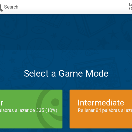
L
Search
G
Select a Game Mode
r
Intermediate
alabras al azar de 335 (10%)
Rellenar 84 palabras al az