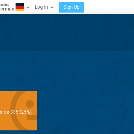
earning
Log In
Sign Up
erman
ar de 335 (25%)