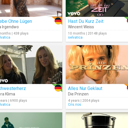
iebe Ohne Lügen
Hast Du Kurz Zeit
a Irgendwo
Wincent Weiss
months | 438 plays
10 months | 20148 plays
lvatica
selvatica
chwesterherz
Alles Nur Geklaut
ra Klima
Die Prinzen
years | 6900 plays
4 years | 2004 plays
lvatica
Cris.rios