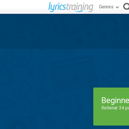
Genres
Beginne
Rellenar 34 p