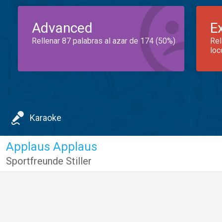
Advanced
E
Rellenar 87 palabras al azar de 174 (50%)
Rel
loc
Karaoke
Applaus Applaus
Sportfreunde Stiller