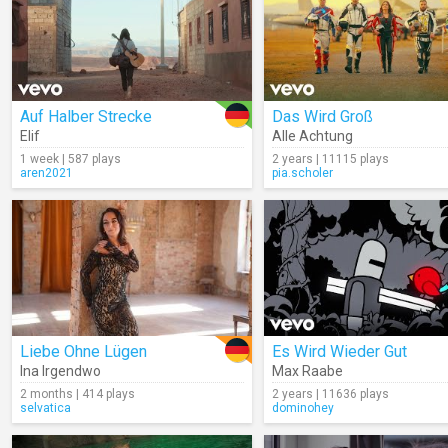
Auf Halber Strecke
Das Wird Groß
Elif
Alle Achtung
1 week | 587 plays
2 years | 11115 plays
aren2021
pia.scholer
Liebe Ohne Lügen
Es Wird Wieder Gut
Ina Irgendwo
Max Raabe
2 months | 414 plays
2 years | 11636 plays
selvatica
dominohey