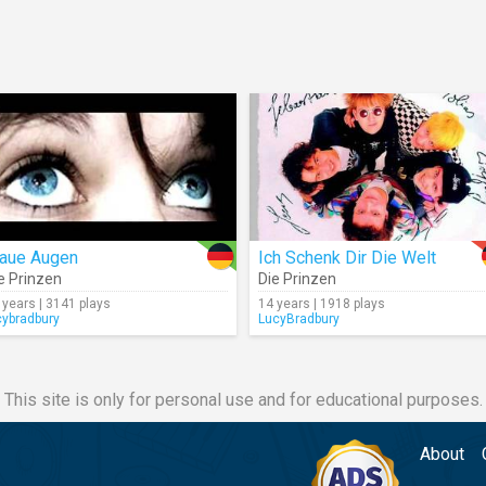
laue Augen
Ich Schenk Dir Die Welt
e Prinzen
Die Prinzen
 years | 3141 plays
14 years | 1918 plays
cybradbury
LucyBradbury
This site is only for personal use and for educational purposes.
About