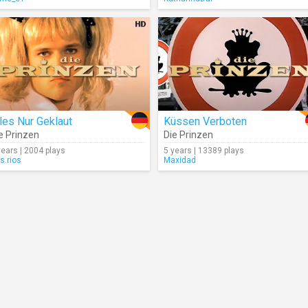
les Nur Geklaut
Küssen Verboten
e Prinzen
Die Prinzen
years | 2004 plays
5 years | 13389 plays
is.rios
Maxidad