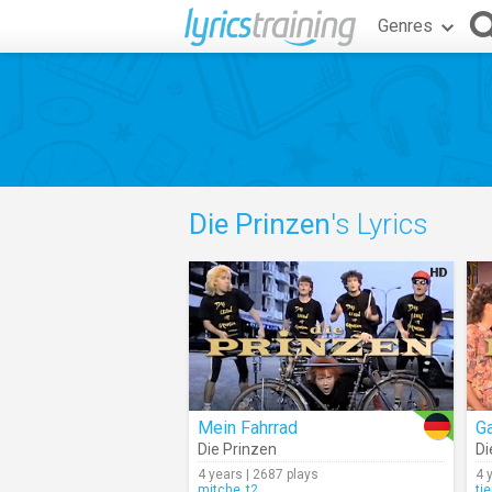
Genres
Die Prinzen
's Lyrics
Mein Fahrrad
Ga
Die Prinzen
Di
4 years | 2687 plays
4 
mitche_t2
ti