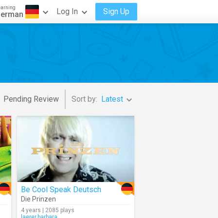
earning
Log In
Sign Up
erman
Pending Review
Sort by:
Latest
Be Cool Speak Deutsch
Die Prinzen
4 years | 2085 plays
laerer.barbara