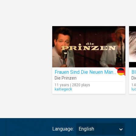
Frauen Sind Die Neuen Männer
B
Die Prinzen
Di
11 years | 2820 plays
14
kaitiegeck
lu
Language:
English