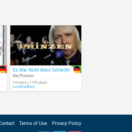
Es War Nicht Alles Schlecht
Die Prinzen
14 years | 1790 plays
LucyBradbury
Contact
Terms of Use
Privacy Policy