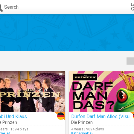
L
Search
G
bi Und Klaus
Dürfen Darf Man Alles (Visualizer)
e Prinzen
Die Prinzen
years | 1694 plays
4 years | 9094 plays
erne_e1
KatharinaDaF