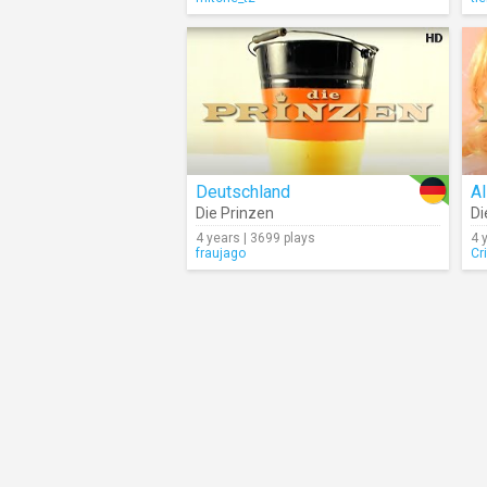
Deutschland
Al
Die Prinzen
Di
4 years | 3699 plays
4 
fraujago
Cr