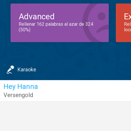
Advanced
E
Rellenar 162 palabras al azar de 324
Rel
(50%)
loc
Karaoke
Hey Hanna
Versengold