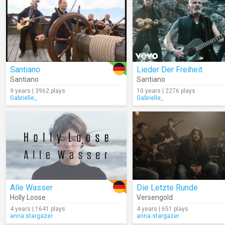
Santiano
Lieder Der Freiheit
Santiano
Santiano
9 years | 3962 plays
10 years | 2276 plays
Gabrielle_
Gabrielle_
Alle Wasser
Die Letzte Runde
Holly Loose
Versengold
4 years | 1641 plays
4 years | 651 plays
anna.stargazer
anna.stargazer