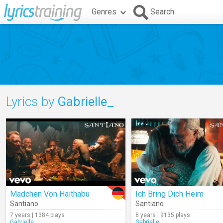
Genres
Search
Lyrics by
Gabrielle_
Mädchen Von Haithabu
Ich Bring Dich Heim
Santiano
Santiano
7 years | 1384 plays
8 years | 9135 plays
Gabrielle_
Gabrielle_