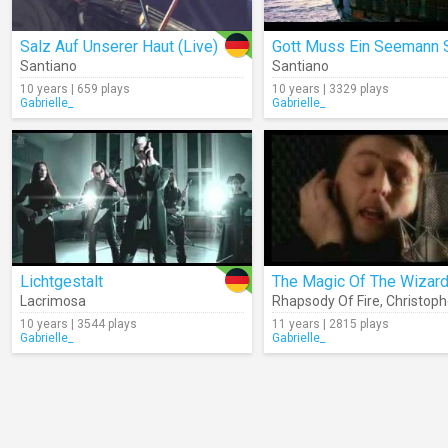
Salz Auf Unserer Haut (Live)
Gott Muss Ein Seemann 
Santiano
Santiano
10 years | 659 plays
10 years | 3329 plays
Gabrielle_
Gabrielle_
Lichtgestalt
Lacrimosa
Rhapsody Of Fire
,
Christoph
10 years | 3544 plays
11 years | 2815 plays
Gabrielle_
Gabrielle_