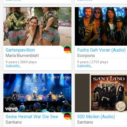
Gartenpavillion
Fuchs Geh Voran (Audio)
Marla Blumenblatt
Scorpions
9 years | 2869 plays
9 years | 2753 plays
Gabrielle_
Gabrielle_
Seine Heimat War Die See
500 Meilen (Audio)
Santiano
Santiano