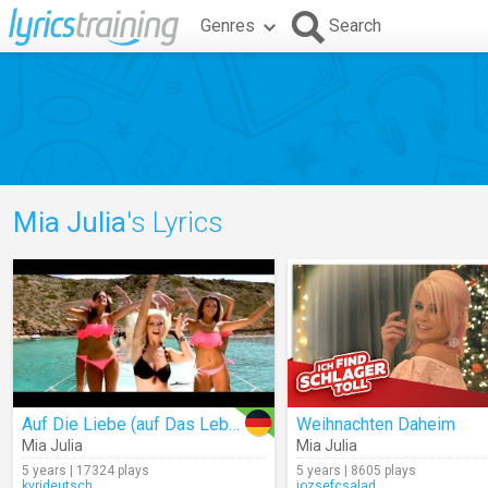
Genres
Search
Mia Julia
's Lyrics
Auf Die Liebe (auf Das Leben)
Weihnachten Daheim
Mia Julia
Mia Julia
5 years | 17324 plays
5 years | 8605 plays
kvrideutsch
jozsefcsalad