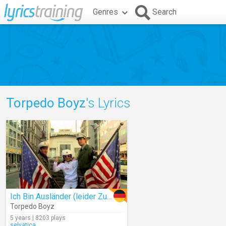
Genres
Search
Torpedo Boyz
's Lyrics
Ich Bin Ausländer (leider Zum Glück)
Torpedo Boyz
5 years | 8203 plays
selvatica