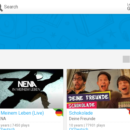
L
Search
G
n Meinem Leben (Live)
Schokolade
ENA
Deine Freunde
 years | 7450 plays
10 years | 77931 plays
CDeutsch
CICDeutsch