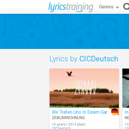
Genres
Lyrics by
CICDeutsch
Wir Trafen Uns In Einem Garten
I
2RAUMWOHNUNG
N
10 years | 2013 plays
10
CICDeutsch
CI