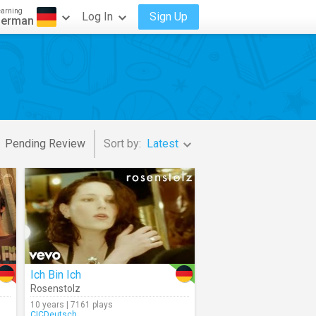
earning
Log In
Sign Up
erman
Pending Review
Sort by:
Latest
Ich Bin Ich
Rosenstolz
10 years | 7161 plays
CICDeutsch