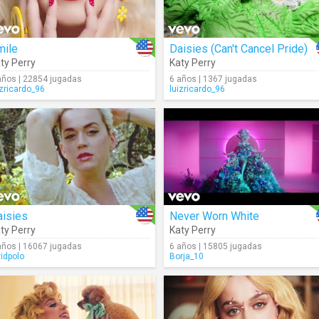
mile
Daisies (Can't Cancel Pride)
ty Perry
Katy Perry
años | 22854 jugadas
6 años | 1367 jugadas
izricardo_96
luizricardo_96
aisies
Never Worn White
ty Perry
Katy Perry
años | 16067 jugadas
6 años | 15805 jugadas
vidpolo
Borja_10