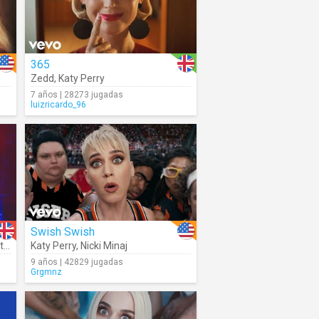
365
Zedd
,
Katy Perry
7 años | 28273 jugadas
luizricardo_96
Swish Swish
rry
Katy Perry
,
Big Sean
,
Nicki Minaj
9 años | 42829 jugadas
Grgmnz