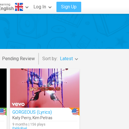
earning
Log In
Sign Up
English
Pending Review
Sort by:
Latest
GORGEOUS (Lyrics)
Katy Perry
,
Kim Petras
9 months | 156 plays
PabloBiel