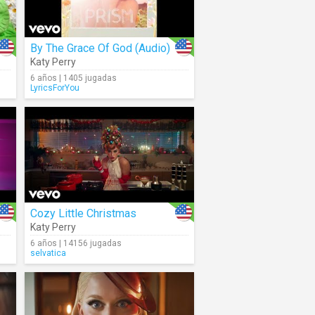
By The Grace Of God (Audio)
Katy Perry
6 años | 1405 jugadas
LyricsForYou
Cozy Little Christmas
Katy Perry
6 años | 14156 jugadas
selvatica