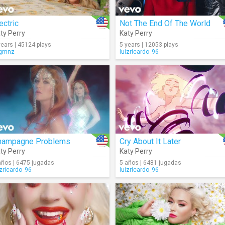
ectric
Not The End Of The World
ty Perry
Katy Perry
years | 45124 plays
5 years | 12053 plays
gmnz
luizricardo_96
hampagne Problems
Cry About It Later
ty Perry
Katy Perry
años | 6475 jugadas
5 años | 6481 jugadas
izricardo_96
luizricardo_96