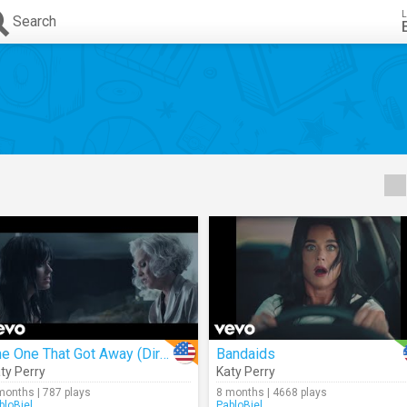
L
Search
The One That Got Away (Director's Cut)
Bandaids
ty Perry
Katy Perry
months | 787 plays
8 months | 4668 plays
bloBiel
PabloBiel