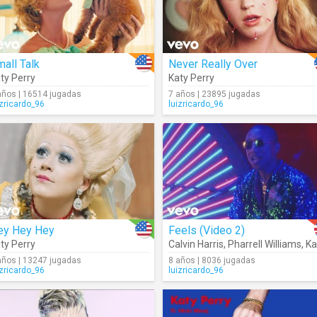
all Talk
Never Really Over
ty Perry
Katy Perry
años | 16514 jugadas
7 años | 23895 jugadas
izricardo_96
luizricardo_96
ey Hey Hey
Feels (Video 2)
ty Perry
Calvin Harris
,
Pharrell Williams
,
Katy Pe
años | 13247 jugadas
8 años | 8036 jugadas
izricardo_96
luizricardo_96