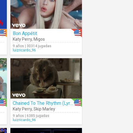
Bon Appétit
Katy Perry
,
Migos
9 años | 30314 jugadas
luizricardo_96
Chained To The Rhythm (Lyrics)
Katy Perry
,
Skip Marley
9 años | 6385 jugadas
luizricardo_96