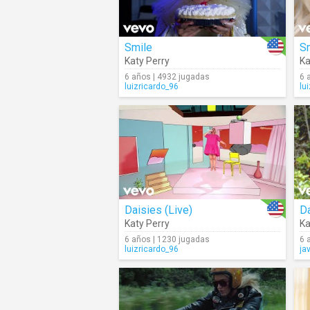
Smile
S
Katy Perry
Ka
6 años | 4932 jugadas
6 
luizricardo_96
lu
Daisies (Live)
D
Katy Perry
Ka
6 años | 1230 jugadas
6 
luizricardo_96
ja