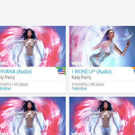
IRVANA (Audio)
I WOKE UP (Audio)
ty Perry
Katy Perry
months | 65 plays
9 months | 48 plays
bloBiel
PabloBiel