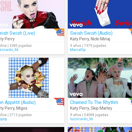
ish Swish (Live)
Swish Swish (Audio)
ty Perry
Big Sean
Katy Perry
,
Nicki Minaj
años | 3380 jugadas
9 años | 7379 jugadas
izricardo_96
MarcelGp
n Appétit (Audio)
Chained To The Rhythm
ty Perry
,
Migos
Katy Perry
,
Skip Marley
años | 2713 jugadas
9 años | 54588 jugadas
ppop
luizricardo_96