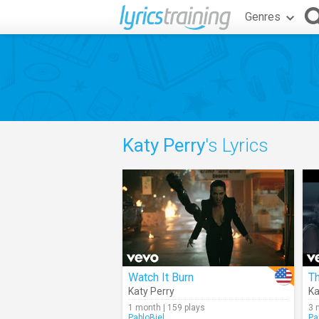
Genres
Katy Perry
's Lyrics
Watch It Burn
Katy Perry
Ka
1 month | 159 plays
3 
PabloBiel
Pa