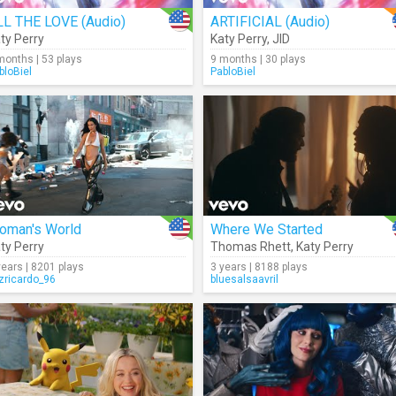
LL THE LOVE (Audio)
ARTIFICIAL (Audio)
ty Perry
Katy Perry
,
JID
months | 53 plays
9 months | 30 plays
bloBiel
PabloBiel
oman's World
Where We Started
ty Perry
Thomas Rhett
,
Katy Perry
years | 8201 plays
3 years | 8188 plays
izricardo_96
bluesalsaavril