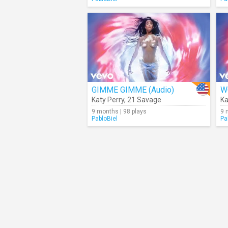
GIMME GIMME (Audio)
W
Katy Perry
,
21 Savage
Ka
9 months | 98 plays
9 
PabloBiel
Pa