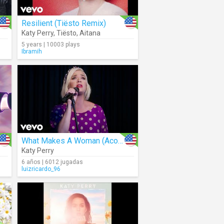
Resilient (Tiësto Remix)
Katy Perry
,
Tiësto
,
Aitana
5 years | 10003 plays
Ibramih
What Makes A Woman (Acoustic Video)
Katy Perry
6 años | 6012 jugadas
luizricardo_96