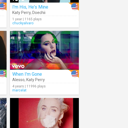
I'm His, He's Mine
Katy Perry
,
Doechii
1 year | 1165 plays
chuckyalvaro
When I'm Gone
Alesso
,
Katy Perry
4 years | 11996 plays
marcelat