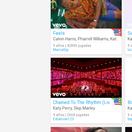
Feels
Sw
Calvin Harris
,
Pharrell Williams
,
Katy Perry
Ka
,
9 años | 42890 jugadas
9 
MarcelGp
lu
Chained To The Rhythm (Live)
Bo
Katy Perry
,
Skip Marley
Ka
9 años | 2668 jugadas
9 
Eduknow123
be