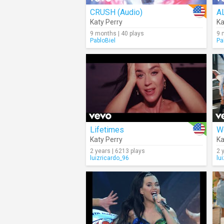
CRUSH (Audio)
A
Katy Perry
Ka
9 months | 40 plays
9 
PabloBiel
Pa
Lifetimes
W
Katy Perry
Ka
2 years | 6213 plays
2 
luizricardo_96
lu