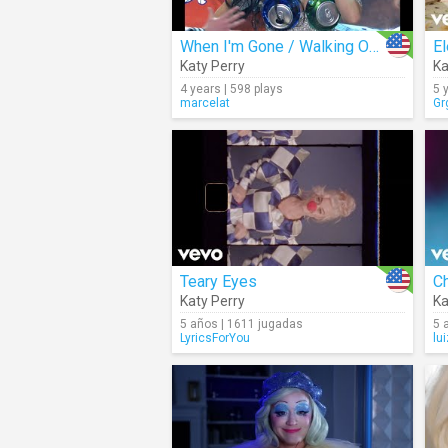
When I'm Gone / Walking On Air (Live)
El
Katy Perry
Ka
4 years | 598 plays
5 
marcelat
Gr
Teary Eyes
C
Katy Perry
Ka
5 años | 1611 jugadas
5 
LyricsForYou
lu