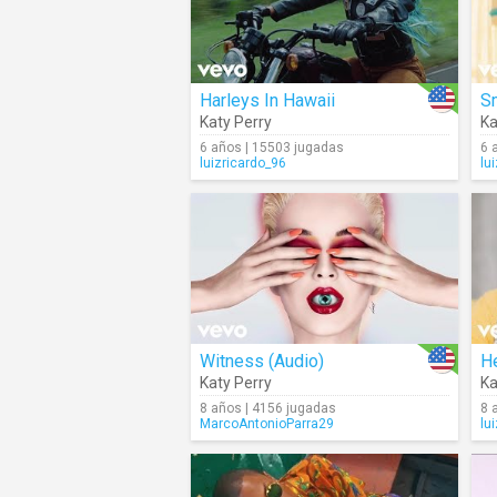
Harleys In Hawaii
Sm
Katy Perry
Ka
6 años | 15503 jugadas
6 
luizricardo_96
lu
Witness (Audio)
H
Katy Perry
Ka
8 años | 4156 jugadas
8 
MarcoAntonioParra29
lu