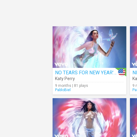
NO TEARS FOR NEW YEAR'S (Audio)
N
Katy Perry
Ka
9 months | 81 plays
9 
PabloBiel
Pa