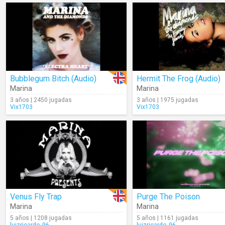
Bubblegum Bitch (Audio)
Hermit The Frog (Audio)
Marina
Marina
3 años | 2450 jugadas
3 años | 1975 jugadas
Vix1703
Vix1703
Venus Fly Trap
Purge The Poison
Marina
Marina
5 años | 1208 jugadas
5 años | 1161 jugadas