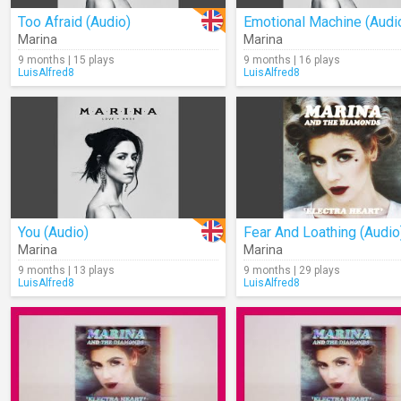
Too Afraid (Audio)
Emotional Machine (Audi
Marina
Marina
9 months | 15 plays
9 months | 16 plays
LuisAlfred8
LuisAlfred8
You (Audio)
Fear And Loathing (Audio
Marina
Marina
9 months | 13 plays
9 months | 29 plays
LuisAlfred8
LuisAlfred8