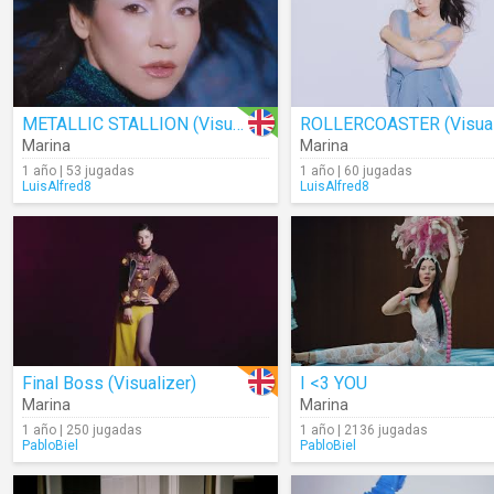
METALLIC STALLION (Visualizer)
Marina
Marina
1 año | 53 jugadas
1 año | 60 jugadas
LuisAlfred8
LuisAlfred8
Final Boss (Visualizer)
I <3 YOU
Marina
Marina
1 año | 250 jugadas
1 año | 2136 jugadas
PabloBiel
PabloBiel