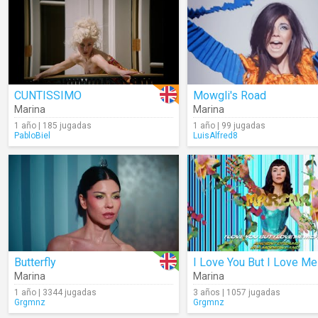
CUNTISSIMO
Mowgli's Road
Marina
Marina
1 año | 185 jugadas
1 año | 99 jugadas
PabloBiel
LuisAlfred8
Butterfly
Marina
Marina
1 año | 3344 jugadas
3 años | 1057 jugadas
Grgmnz
Grgmnz