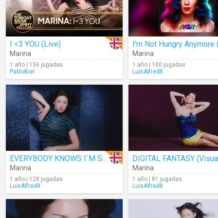
I <3 YOU (Live)
Marina
Marina
1 año | 156 jugadas
1 año | 100 jugadas
PabloBiel
LuisAlfred8
EVERYBODY KNOWS I´M SAD (Visualizer)
Marina
Marina
1 año | 128 jugadas
1 año | 81 jugadas
LuisAlfred8
LuisAlfred8