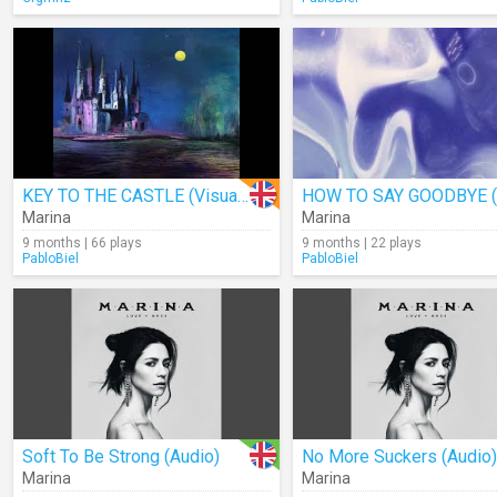
KEY TO THE CASTLE (Visualizer)
Marina
Marina
9 months | 66 plays
9 months | 22 plays
PabloBiel
PabloBiel
Soft To Be Strong (Audio)
No More Suckers (Audio)
Marina
Marina