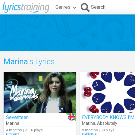
Genres
Search
Marina
's Lyrics
Seventeen
Marina
Marina
,
Absolutely
4 months | 2116 plays
9 months | 30 plays
Grgmnz
PabloBiel