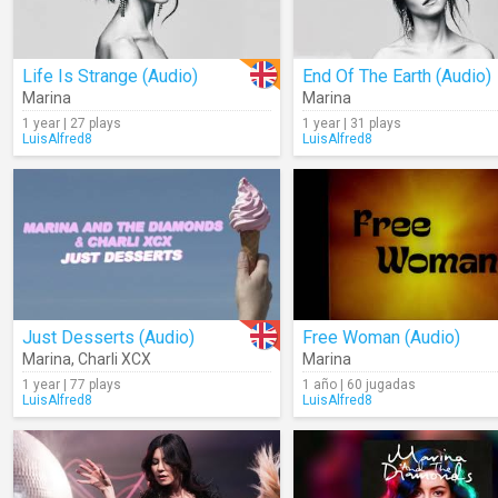
Life Is Strange (Audio)
End Of The Earth (Audio)
Marina
Marina
1 year | 27 plays
1 year | 31 plays
LuisAlfred8
LuisAlfred8
Just Desserts (Audio)
Free Woman (Audio)
Marina
,
Charli XCX
Marina
1 year | 77 plays
1 año | 60 jugadas
LuisAlfred8
LuisAlfred8