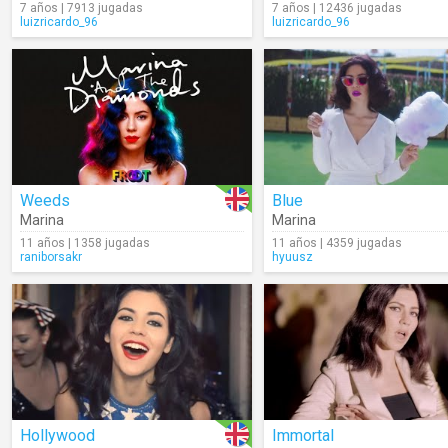
7 años | 7913 jugadas
7 años | 12436 jugadas
luizricardo_96
luizricardo_96
Weeds
Blue
Marina
Marina
11 años | 1358 jugadas
11 años | 4359 jugadas
raniborsakr
hyuusz
Hollywood
Immortal