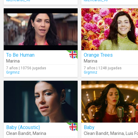
luizricardo_96
luizricardo_96
To Be Human
Orange Trees
Marina
Marina
7 años | 10756 jugadas
7 años | 1248 jugadas
Grgmnz
Grgmnz
Baby (Acoustic)
Baby
Clean Bandit
,
Marina
Clean Bandit
,
Marina
,
Luis F