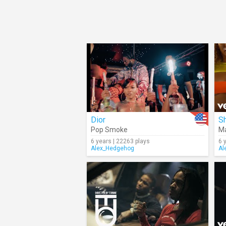
Dior
S
Pop Smoke
M
6 years | 22263 plays
6 
Alex_Hedgehog
Al