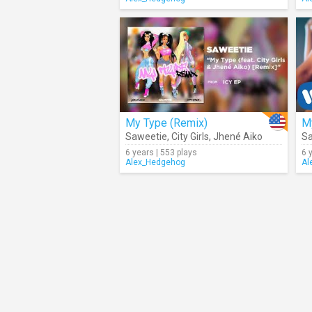
My Type (Remix)
M
Saweetie
,
City Girls
,
Jhené Aiko
Sa
6 years | 553 plays
6 
Alex_Hedgehog
Al