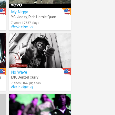
My Nigga
YG
,
Jeezy
,
Rich Homie Quan
7 years | 7557 plays
Alex_Hedgehog
No Wave
j
IDK
,
Denzel Curry
7 años | 847 jugadas
Alex_Hedgehog