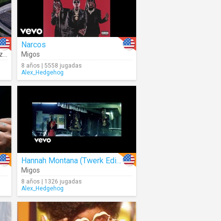
Narcos
ey
Migos
8 años | 5558 jugadas
Alex_Hedgehog
Hannah Montana (Twerk Edition)
Migos
8 años | 1326 jugadas
Alex_Hedgehog