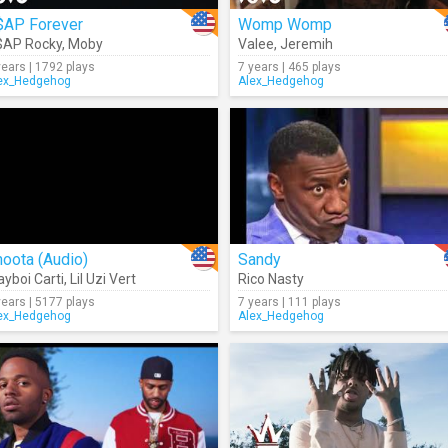
$AP Forever
Womp Womp
$AP Rocky
,
Moby
Valee
,
Jeremih
years | 1792 plays
7 years | 465 plays
ex_Hedgehog
Alex_Hedgehog
oota (Audio)
Sandy
ayboi Carti
,
Lil Uzi Vert
Rico Nasty
years | 5177 plays
7 years | 111 plays
ex_Hedgehog
Alex_Hedgehog