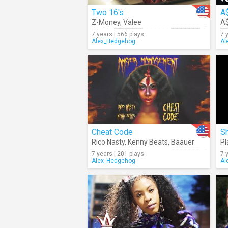
Two 16's
A
Z-Money
,
Valee
A
7 years | 566 plays
7 
Alex_Hedgehog
Al
Cheat Code
Sh
Rico Nasty
,
Kenny Beats
,
Baauer
Pl
7 years | 201 plays
7 
Alex_Hedgehog
Al