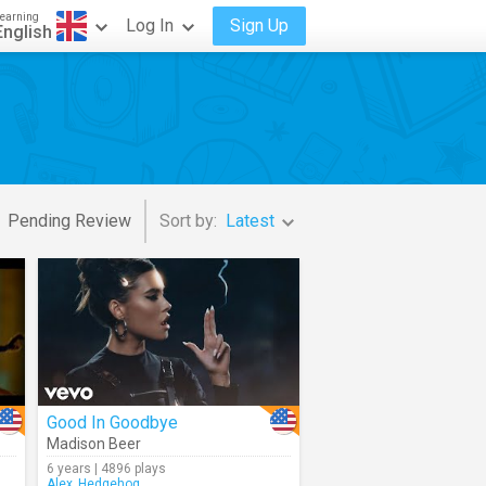
earning
Log In
Sign Up
English
Pending Review
Sort by:
Latest
Good In Goodbye
Madison Beer
6 years | 4896 plays
Alex_Hedgehog