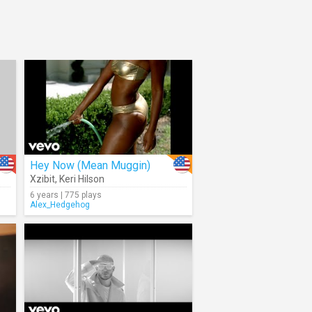
Hey Now (Mean Muggin)
Xzibit
,
Keri Hilson
6 years | 775 plays
Alex_Hedgehog