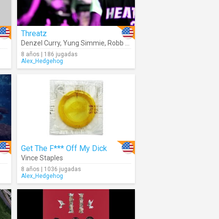
Threatz
Denzel Curry
,
Yung Simmie
,
Robb Bank$
8 años | 186 jugadas
Alex_Hedgehog
Get The F*** Off My Dick
Vince Staples
8 años | 1036 jugadas
Alex_Hedgehog