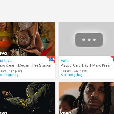
he Live
Fetti
axo Kream
,
Megan Thee Stallion
Playboi Carti
,
Da$H
,
Maxo Kream
years | 617 plays
6 years | 949 plays
ex_Hedgehog
Alex_Hedgehog