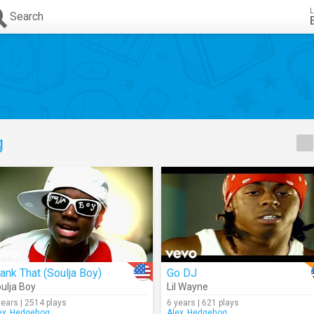
L
Search
g
ank That (Soulja Boy)
Go DJ
ulja Boy
Lil Wayne
years | 2514 plays
6 years | 621 plays
ex_Hedgehog
Alex_Hedgehog