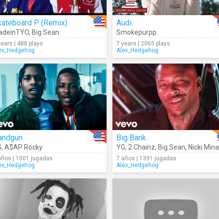
kateboard P (Remix)
Audi.
adeinTYO
,
Big Sean
Smokepurpp
years | 488 plays
7 years | 2065 plays
ex_Hedgehog
Alex_Hedgehog
andgun
Big Bank
G
,
A$AP Rocky
YG
,
2 Chainz
,
Big Sean
,
Nicki Mina
años | 1001 jugadas
7 años | 1391 jugadas
ex_Hedgehog
Alex_Hedgehog