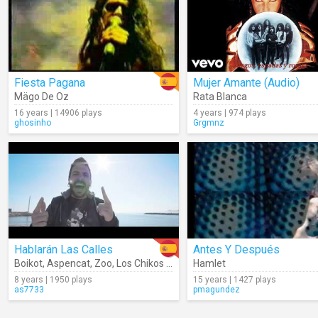
Fiesta Pagana
Mujer Amante (Audio)
Mägo De Oz
Rata Blanca
16 years | 14906 plays
4 years | 974 plays
ghosinho
Grgmnz
Hablarán Las Calles
Antes Y Después
Boikot
,
Aspencat
,
Zoo
,
Los Chikos Del Maíz
Hamlet
,
Pablo De La Raíz
8 years | 1950 plays
15 years | 1427 plays
as7733
pmagundez