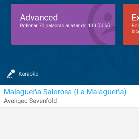
Advanced
E
Rellenar 70 palabras al azar de 139 (50%)
Rel
loc
Karaoke
Malagueña Salerosa (La Malagueña)
Avenged Sevenfold