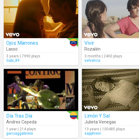
Ojos Marrones
Vivir
Lasso
Rozalén
3 years | 7990 plays
3 months | 2400 plays
Gabi_89
selvatica
Día Tras Día
Limón Y Sal
Andres Cepeda
Julieta Venegas
1 year | 214 plays
13 years | 100485 plays
garciaggabriela
sapphrein