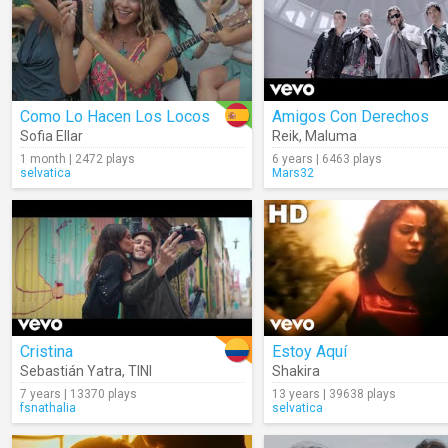
Como Lo Hacen Los Locos
Amigos Con Derechos
Sofia Ellar
Reik
,
Maluma
1 month | 2472 plays
6 years | 6463 plays
selvatica
Mars32
Cristina
Estoy Aquí
Sebastián Yatra
,
TINI
Shakira
7 years | 13370 plays
13 years | 39638 plays
fsnathalia
selvatica